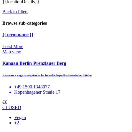
{{locationDetails}}
Back to filters
Browse sub-categories
{{ term.name }}
Load More
Map view
Kanaan Berlin-Prenzlauer Berg
Kanaan - vegan-vegetarische israelisch-palästinensische Küche
+49 1590 1348077
Kopenhagener Straße 17
€€
CLOSED
Vegan
+2