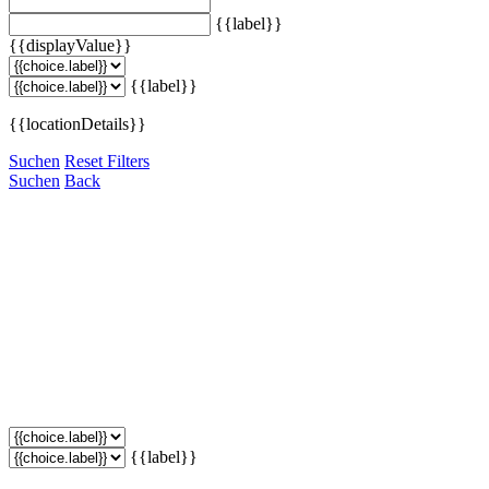
{{label}}
{{displayValue}}
{{label}}
{{locationDetails}}
Suchen
Reset Filters
Suchen
Back
{{label}}