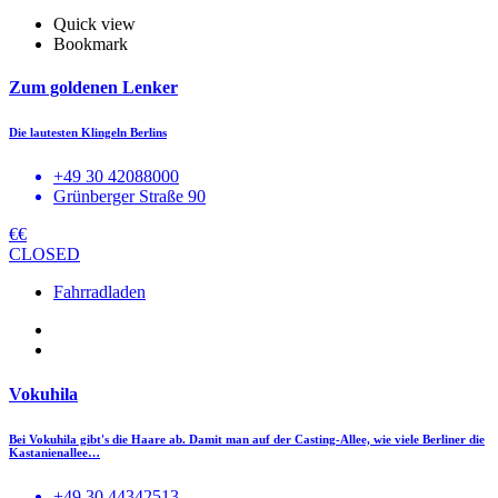
Quick view
Bookmark
Zum goldenen Lenker
Die lautesten Klingeln Berlins
+49 30 42088000
Grünberger Straße 90
€€
CLOSED
Fahrradladen
Vokuhila
Bei Vokuhila gibt's die Haare ab. Damit man auf der Casting-Allee, wie viele Berliner die
Kastanienallee…
+49 30 44342513