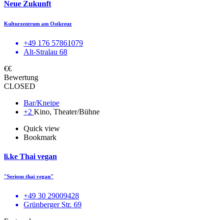
Neue Zukunft
Kulturzentrum am Ostkreuz
+49 176 57861079
Alt-Stralau 68
€€
Bewertung
CLOSED
Bar/Kneipe
+2
Kino, Theater/Bühne
Quick view
Bookmark
li.ke Thai vegan
"Serious thai vegan"
+49 30 29009428
Grünberger Str. 69