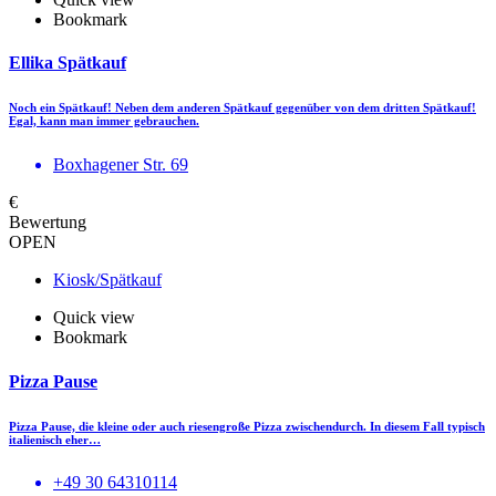
Bookmark
Ellika Spätkauf
Noch ein Spätkauf! Neben dem anderen Spätkauf gegenüber von dem dritten Spätkauf!
Egal, kann man immer gebrauchen.
Boxhagener Str. 69
€
Bewertung
OPEN
Kiosk/Spätkauf
Quick view
Bookmark
Pizza Pause
Pizza Pause, die kleine oder auch riesengroße Pizza zwischendurch. In diesem Fall typisch
italienisch eher…
+49 30 64310114