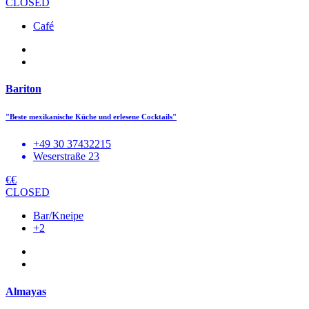
CLOSED
Café
Bariton
"Beste mexikanische Küche und erlesene Cocktails"
+49 30 37432215
Weserstraße 23
€€
CLOSED
Bar/Kneipe
+2
Almayas