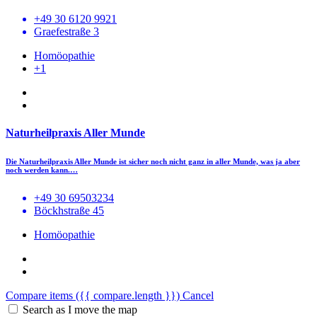
+49 30 6120 9921
Graefestraße 3
Homöopathie
+1
Naturheilpraxis Aller Munde
Die Naturheilpraxis Aller Munde ist sicher noch nicht ganz in aller Munde, was ja aber
noch werden kann.…
+49 30 69503234
Böckhstraße 45
Homöopathie
Compare items
({{ compare.length }})
Cancel
Search as I move the map