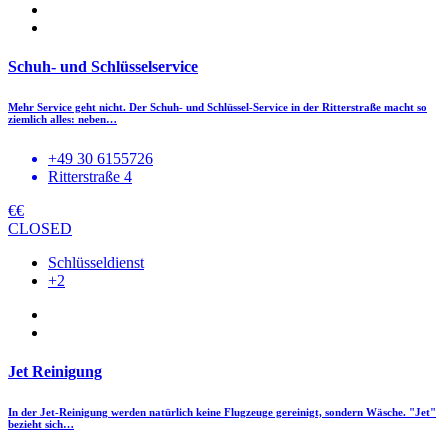
Schuh- und Schlüsselservice
Mehr Service geht nicht. Der Schuh- und Schlüssel-Service in der Ritterstraße macht so
ziemlich alles: neben…
+49 30 6155726
Ritterstraße 4
€€
CLOSED
Schlüsseldienst
+2
Jet Reinigung
In der Jet-Reinigung werden natürlich keine Flugzeuge gereinigt, sondern Wäsche. "Jet"
bezieht sich…