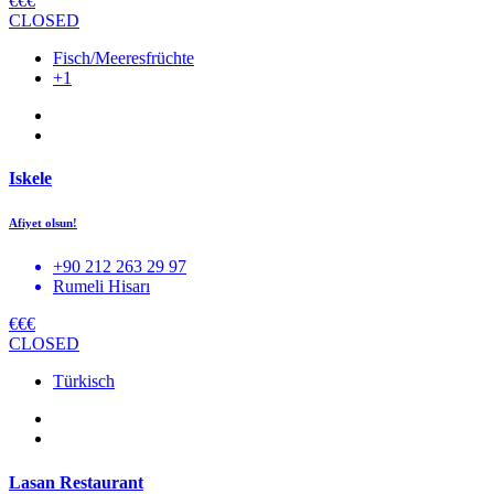
€€€
CLOSED
Fisch/Meeresfrüchte
+1
Iskele
Afiyet olsun!
+90 212 263 29 97
Rumeli Hisarı
€€€
CLOSED
Türkisch
Lasan Restaurant