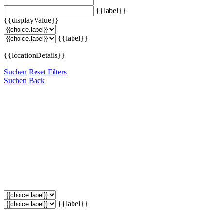
{{label}}
{{displayValue}}
{{label}}
{{locationDetails}}
Suchen
Reset Filters
Suchen
Back
{{label}}