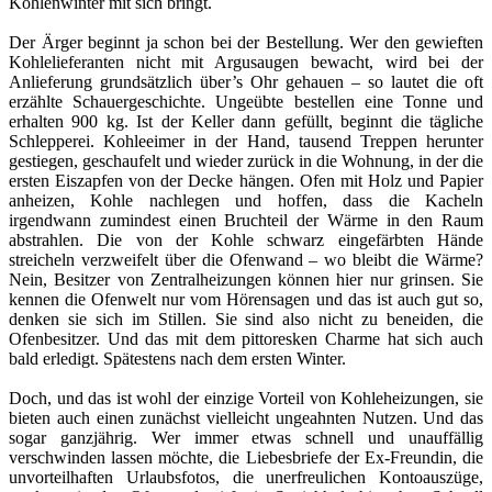
Kohlenwinter mit sich bringt.
Der Ärger beginnt ja schon bei der Bestellung. Wer den gewieften
Kohlelieferanten nicht mit Argusaugen bewacht, wird bei der
Anlieferung grundsätzlich über’s Ohr gehauen – so lautet die oft
erzählte Schauergeschichte. Ungeübte bestellen eine Tonne und
erhalten 900 kg. Ist der Keller dann gefüllt, beginnt die tägliche
Schlepperei. Kohleeimer in der Hand, tausend Treppen herunter
gestiegen, geschaufelt und wieder zurück in die Wohnung, in der die
ersten Eiszapfen von der Decke hängen. Ofen mit Holz und Papier
anheizen, Kohle nachlegen und hoffen, dass die Kacheln
irgendwann zumindest einen Bruchteil der Wärme in den Raum
abstrahlen. Die von der Kohle schwarz eingefärbten Hände
streicheln verzweifelt über die Ofenwand – wo bleibt die Wärme?
Nein, Besitzer von Zentralheizungen können hier nur grinsen. Sie
kennen die Ofenwelt nur vom Hörensagen und das ist auch gut so,
denken sie sich im Stillen. Sie sind also nicht zu beneiden, die
Ofenbesitzer. Und das mit dem pittoresken Charme hat sich auch
bald erledigt. Spätestens nach dem ersten Winter.
Doch, und das ist wohl der einzige Vorteil von Kohleheizungen, sie
bieten auch einen zunächst vielleicht ungeahnten Nutzen. Und das
sogar ganzjährig. Wer immer etwas schnell und unauffällig
verschwinden lassen möchte, die Liebesbriefe der Ex-Freundin, die
unvorteilhaften Urlaubsfotos, die unerfreulichen Kontoauszüge,