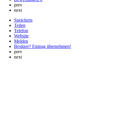
prev
next
Speichern
Teilen
Telefon
Website
Melden
Besitzer? Eintrag übernehmen!
prev
next