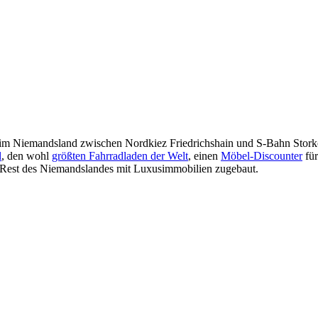
im Niemandsland zwischen Nordkiez Friedrichshain und S-Bahn Storko
l
, den wohl
größten Fahrradladen der Welt
, einen
Möbel-Discounter
für
n Rest des Niemandslandes mit Luxusimmobilien zugebaut.