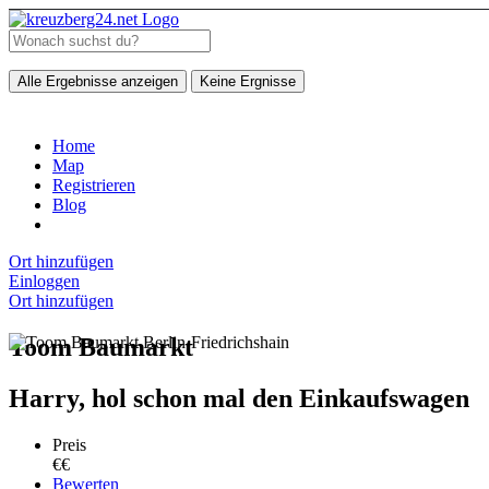
Alle Ergebnisse anzeigen
Keine Ergnisse
Home
Map
Registrieren
Blog
Ort hinzufügen
Einloggen
Ort hinzufügen
Toom Baumarkt
Harry, hol schon mal den Einkaufswagen
Preis
€€
Bewerten