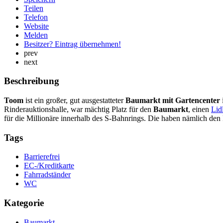
Teilen
Telefon
Website
Melden
Besitzer? Eintrag übernehmen!
prev
next
Beschreibung
Toom
ist ein großer, gut ausgestatteter
Baumarkt mit Gartencenter
Rinderauktionshalle, war mächtig Platz für den
Baumarkt
, einen
Lid
für die Millionäre innerhalb des S-Bahnrings. Die haben nämlich de
Tags
Barrierefrei
EC-/Kreditkarte
Fahrradständer
WC
Kategorie
Baumarkt