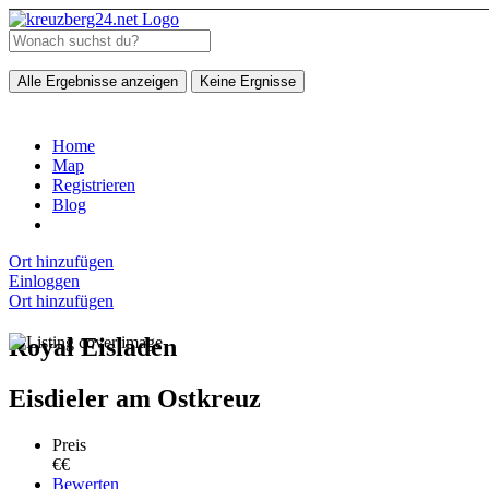
Alle Ergebnisse anzeigen
Keine Ergnisse
Home
Map
Registrieren
Blog
Ort hinzufügen
Einloggen
Ort hinzufügen
Royal Eisladen
Eisdieler am Ostkreuz
Preis
€€
Bewerten