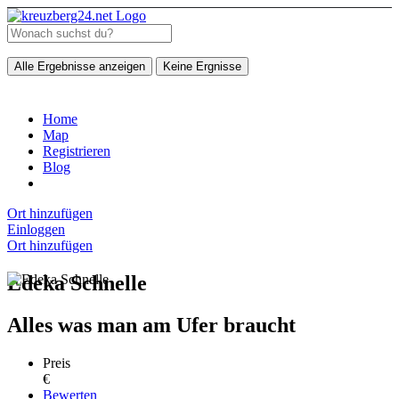
Alle Ergebnisse anzeigen
Keine Ergnisse
Home
Map
Registrieren
Blog
Ort hinzufügen
Einloggen
Ort hinzufügen
Edeka Schnelle
Alles was man am Ufer braucht
Preis
€
Bewerten