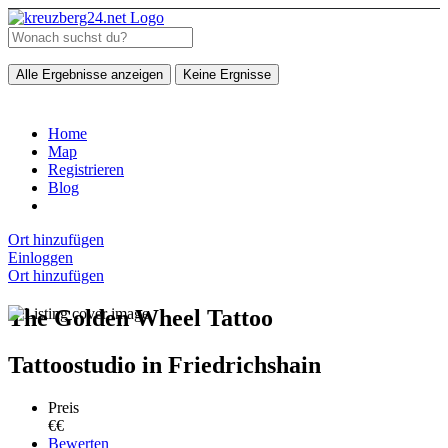
Alle Ergebnisse anzeigen
Keine Ergnisse
Home
Map
Registrieren
Blog
Ort hinzufügen
Einloggen
Ort hinzufügen
The Golden Wheel Tattoo
Tattoostudio in Friedrichshain
Preis
€€
Bewerten