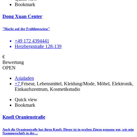
Bookmark
Dong Xuan Center
"Markt auf der Frühlingswiese"
+49 172 4394441
Herzbergstraße 128-139
€
Bewertung
OPEN
Asialaden
+7
Friseur, Lebensmittel, Kleidung/Mode, Möbel, Elektronik,
Einkaufszentrum, Kosmetikstudio
Quick view
Bookmark
Knofi Oranienstraße
Auch die Oranienstraße hat ihren Knofi. Dieser ist in groben Zügen genauso gut, wie sein
Stammgeschäft in der…