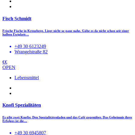
Fisch Schmidt
Frische Fische in Kreuzberg. Liegt nicht so ganz nahe. Gäbe es da nicht schon seit einer
halben Ewigkeit…
+49 30 6123249
Wrangelstraße 82
€€
OPEN
Lebensmittel
Knofi Spezialitäten
Es gibt zwei Knofis: Den Spezialitätenladen und das Café gegenüber. Das Geheimnis ihres
Erfolges ist die…
+49 30 6945807