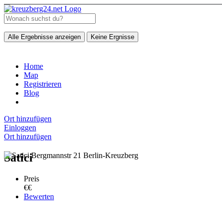
Alle Ergebnisse anzeigen
Keine Ergnisse
Home
Map
Registrieren
Blog
Ort hinzufügen
Einloggen
Ort hinzufügen
Satici
Preis
€€
Bewerten