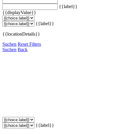
{{label}}
{{displayValue}}
{{label}}
{{locationDetails}}
Suchen
Reset Filters
Suchen
Back
{{label}}