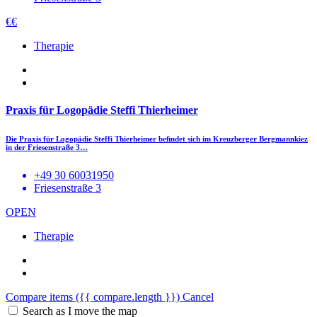
€€
Therapie
Praxis für Logopädie Steffi Thierheimer
Die Praxis für Logopädie Steffi Thierheimer beﬁndet sich im Kreuzberger Bergmannkiez
in der Friesenstraße 3…
+49 30 60031950
Friesenstraße 3
OPEN
Therapie
Compare items
({{ compare.length }})
Cancel
Search as I move the map