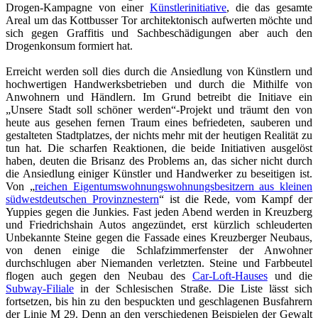
Drogen-Kampagne von einer
Künstlerinitiative
, die das gesamte
Areal um das Kottbusser Tor architektonisch aufwerten möchte und
sich gegen Graffitis und Sachbeschädigungen aber auch den
Drogenkonsum formiert hat.
Erreicht werden soll dies durch die Ansiedlung von Künstlern und
hochwertigen Handwerksbetrieben und durch die Mithilfe von
Anwohnern und Händlern. Im Grund betreibt die Initiave ein
„Unsere Stadt soll schöner werden“-Projekt und träumt den von
heute aus gesehen fernen Traum eines befriedeten, sauberen und
gestalteten Stadtplatzes, der nichts mehr mit der heutigen Realität zu
tun hat. Die scharfen Reaktionen, die beide Initiativen ausgelöst
haben, deuten die Brisanz des Problems an, das sicher nicht durch
die Ansiedlung einiger Künstler und Handwerker zu beseitigen ist.
Von „
reichen Eigentumswohnungswohnungsbesitzern aus kleinen
südwestdeutschen Provinznestern
“ ist die Rede, vom Kampf der
Yuppies gegen die Junkies. Fast jeden Abend werden in Kreuzberg
und Friedrichshain Autos angezündet, erst kürzlich schleuderten
Unbekannte Steine gegen die Fassade eines Kreuzberger Neubaus,
von denen einige die Schlafzimmerfenster der Anwohner
durchschlugen aber Niemanden verletzten. Steine und Farbbeutel
flogen auch gegen den Neubau des
Car-Loft-Hauses
und die
Subway-Filiale
in der Schlesischen Straße. Die Liste lässt sich
fortsetzen, bis hin zu den bespuckten und geschlagenen Busfahrern
der Linie M 29. Denn an den verschiedenen Beispielen der Gewalt