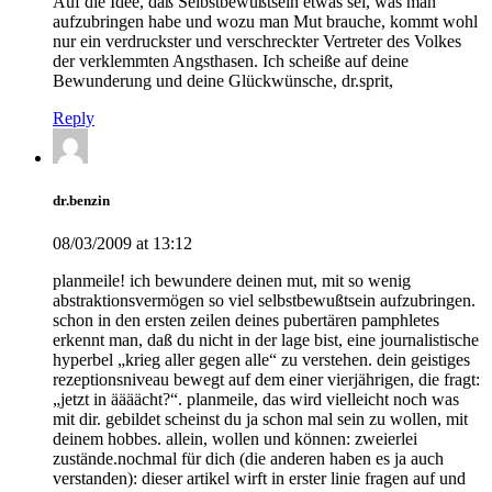
Auf die Idee, daß Selbstbewußtsein etwas sei, was man
aufzubringen habe und wozu man Mut brauche, kommt wohl
nur ein verdruckster und verschreckter Vertreter des Volkes
der verklemmten Angsthasen. Ich scheiße auf deine
Bewunderung und deine Glückwünsche, dr.sprit,
Reply
dr.benzin
08/03/2009 at 13:12
planmeile! ich bewundere deinen mut, mit so wenig
abstraktionsvermögen so viel selbstbewußtsein aufzubringen.
schon in den ersten zeilen deines pubertären pamphletes
erkennt man, daß du nicht in der lage bist, eine journalistische
hyperbel „krieg aller gegen alle“ zu verstehen. dein geistiges
rezeptionsniveau bewegt auf dem einer vierjährigen, die fragt:
„jetzt in äääächt?“. planmeile, das wird vielleicht noch was
mit dir. gebildet scheinst du ja schon mal sein zu wollen, mit
deinem hobbes. allein, wollen und können: zweierlei
zustände.nochmal für dich (die anderen haben es ja auch
verstanden): dieser artikel wirft in erster linie fragen auf und