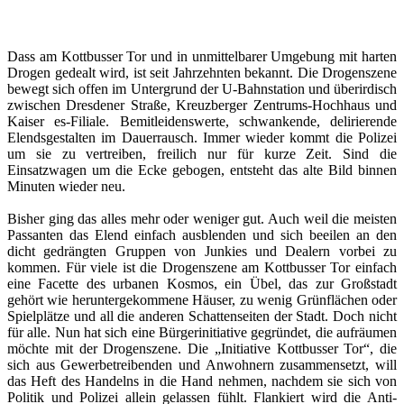
Dass am Kottbusser Tor und in unmittelbarer Umgebung mit harten
Drogen gedealt wird, ist seit Jahrzehnten bekannt. Die Drogenszene
bewegt sich offen im Untergrund der U-Bahnstation und überirdisch
zwischen Dresdener Straße, Kreuzberger Zentrums-Hochhaus und
Kaiser es-Filiale. Bemitleidenswerte, schwankende, delirierende
Elendsgestalten im Dauerrausch. Immer wieder kommt die Polizei
um sie zu vertreiben, freilich nur für kurze Zeit. Sind die
Einsatzwagen um die Ecke gebogen, entsteht das alte Bild binnen
Minuten wieder neu.
Bisher ging das alles mehr oder weniger gut. Auch weil die meisten
Passanten das Elend einfach ausblenden und sich beeilen an den
dicht gedrängten Gruppen von Junkies und Dealern vorbei zu
kommen. Für viele ist die Drogenszene am Kottbusser Tor einfach
eine Facette des urbanen Kosmos, ein Übel, das zur Großstadt
gehört wie heruntergekommene Häuser, zu wenig Grünflächen oder
Spielplätze und all die anderen Schattenseiten der Stadt. Doch nicht
für alle. Nun hat sich eine Bürgerinitiative gegründet, die aufräumen
möchte mit der Drogenszene. Die „Initiative Kottbusser Tor“, die
sich aus Gewerbetreibenden und Anwohnern zusammensetzt, will
das Heft des Handelns in die Hand nehmen, nachdem sie sich von
Politik und Polizei allein gelassen fühlt. Flankiert wird die Anti-