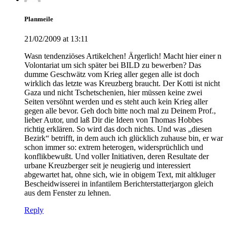
Planmeile
21/02/2009 at 13:11
Wasn tendenziöses Artikelchen! Ärgerlich! Macht hier einer n
Volontariat um sich später bei BILD zu bewerben? Das
dumme Geschwätz vom Krieg aller gegen alle ist doch
wirklich das letzte was Kreuzberg braucht. Der Kotti ist nicht
Gaza und nicht Tschetschenien, hier müssen keine zwei
Seiten versöhnt werden und es steht auch kein Krieg aller
gegen alle bevor. Geh doch bitte noch mal zu Deinem Prof.,
lieber Autor, und laß Dir die Ideen von Thomas Hobbes
richtig erklären. So wird das doch nichts. Und was „diesen
Bezirk“ betrifft, in dem auch ich glücklich zuhause bin, er war
schon immer so: extrem heterogen, widersprüchlich und
konflikbewußt. Und voller Initiativen, deren Resultate der
urbane Kreuzberger seit je neugierig und interessiert
abgewartet hat, ohne sich, wie in obigem Text, mit altkluger
Bescheidwisserei in infantilem Berichterstatterjargon gleich
aus dem Fenster zu lehnen.
Reply