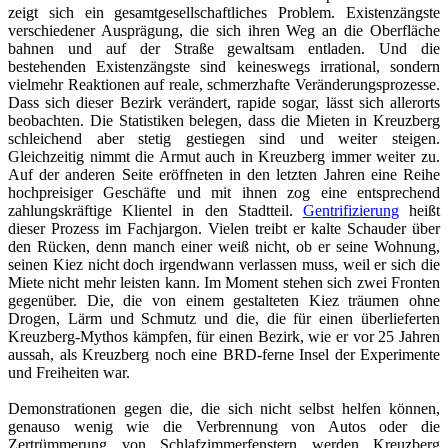
zeigt sich ein gesamtgesellschaftliches Problem. Existenzängste
verschiedener Ausprägung, die sich ihren Weg an die Oberfläche
bahnen und auf der Straße gewaltsam entladen. Und die
bestehenden Existenzängste sind keineswegs irrational, sondern
vielmehr Reaktionen auf reale, schmerzhafte Veränderungsprozesse.
Dass sich dieser Bezirk verändert, rapide sogar, lässt sich allerorts
beobachten. Die Statistiken belegen, dass die Mieten in Kreuzberg
schleichend aber stetig gestiegen sind und weiter steigen.
Gleichzeitig nimmt die Armut auch in Kreuzberg immer weiter zu.
Auf der anderen Seite eröffneten in den letzten Jahren eine Reihe
hochpreisiger Geschäfte und mit ihnen zog eine entsprechend
zahlungskräftige Klientel in den Stadtteil.
Gentrifizierung
heißt
dieser Prozess im Fachjargon. Vielen treibt er kalte Schauder über
den Rücken, denn manch einer weiß nicht, ob er seine Wohnung,
seinen Kiez nicht doch irgendwann verlassen muss, weil er sich die
Miete nicht mehr leisten kann. Im Moment stehen sich zwei Fronten
gegenüber. Die, die von einem gestalteten Kiez träumen ohne
Drogen, Lärm und Schmutz und die, die für einen überlieferten
Kreuzberg-Mythos kämpfen, für einen Bezirk, wie er vor 25 Jahren
aussah, als Kreuzberg noch eine BRD-ferne Insel der Experimente
und Freiheiten war.
Demonstrationen gegen die, die sich nicht selbst helfen können,
genauso wenig wie die Verbrennung von Autos oder die
Zertrümmerung von Schlafzimmerfenstern werden Kreuzberg