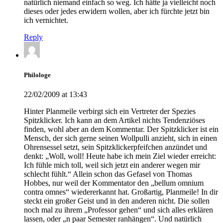
natürlich niemand einfach so weg. Ich hätte ja vielleicht noch
dieses oder jedes erwidern wollen, aber ich fürchte jetzt bin
ich vernichtet.
Reply
Philologe
22/02/2009 at 13:43
Hinter Planmeile verbirgt sich ein Vertreter der Spezies
Spitzklicker. Ich kann an dem Artikel nichts Tendenziöses
finden, wohl aber an dem Kommentar. Der Spitzklicker ist ein
Mensch, der sich gerne seinen Wollpulli anzieht, sich in einen
Ohrensessel setzt, sein Spitzklickerpfeifchen anzündet und
denkt: „Woll, woll! Heute habe ich mein Ziel wieder erreicht:
Ich fühle mich toll, weil sich jetzt ein anderer wegen mir
schlecht fühlt.“ Allein schon das Gefasel von Thomas
Hobbes, nur weil der Kommentator den „bellum omnium
contra omnes“ wiedererkannt hat. Großartig, Planmeile! In dir
steckt ein großer Geist und in den anderen nicht. Die sollen
noch mal zu ihrem „Professor gehen“ und sich alles erklären
lassen, oder „n paar Semester ranhängen“. Und natürlich