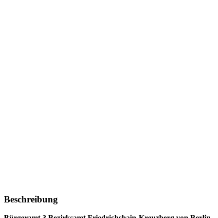
Beschreibung
Bürgeramt 3 Bezirksamt Friedrichshain-Kreuzberg von Berlin