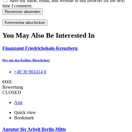
Save my name, email, and website in this browser for the next
time I comment.
Rezension absenden
You May Also Be Interested In
Finanzamt Friedrichshain-Kreuzberg
Her mit den Kohlen, Bürschchen!
+49 30 902414 0
€€€€
Bewertung
CLOSED
Amt
Quick view
Bookmark
Agentur für Arbeit Berlin-Mitte