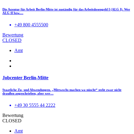
Die Agentur für Arbeit Berlin-Mitte ist zuständig für das Arbeitslosengeld I (ALG I). Wer
ALG II bzw.…
+49 800 4555500
Bewertung
CLOSED
Amt
Jobcenter Berlin-Mitte
Staatliche Zu- und Abwendungen. „Mittwochs machen wa nüscht“ steht zwar nicht
draußen angeschrieben, aber wer…
+49 30 5555 44 2222
Bewertung
CLOSED
Amt