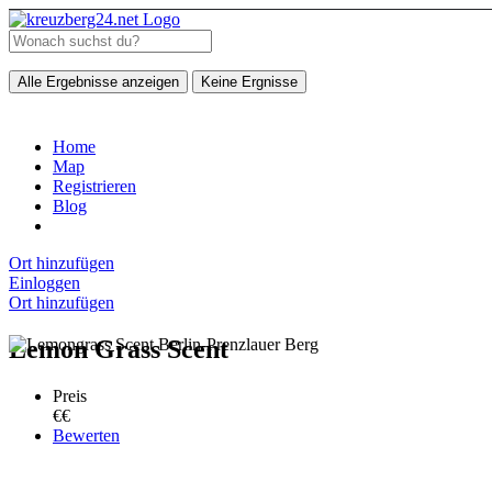
Alle Ergebnisse anzeigen
Keine Ergnisse
Home
Map
Registrieren
Blog
Ort hinzufügen
Einloggen
Ort hinzufügen
Lemon Grass Scent
Preis
€€
Bewerten