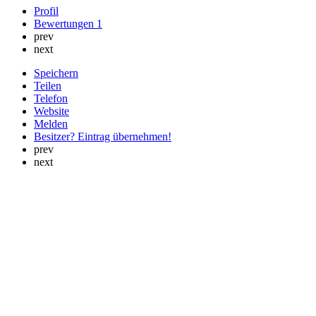
Profil
Bewertungen
1
prev
next
Speichern
Teilen
Telefon
Website
Melden
Besitzer? Eintrag übernehmen!
prev
next