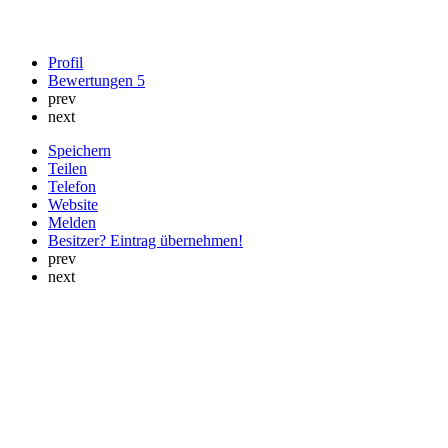
Profil
Bewertungen
5
prev
next
Speichern
Teilen
Telefon
Website
Melden
Besitzer? Eintrag übernehmen!
prev
next