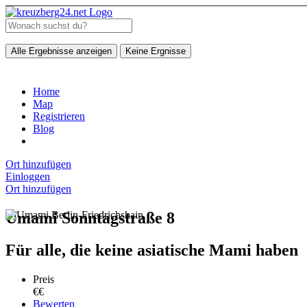
Alle Ergebnisse anzeigen
Keine Ergnisse
Home
Map
Registrieren
Blog
Ort hinzufügen
Einloggen
Ort hinzufügen
Umami Sonntagstraße 8
Für alle, die keine asiatische Mami haben
Preis
€€
Bewerten