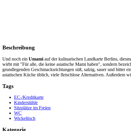
Beschreibung
Und noch ein
Umami
auf der kulinarischen Landkarte Berlins, diesm
wirbt mit "Für alle, die keine asiatische Mami haben", sondern beze
grundlegenden Geschmacksrichtungen süß, salzig, sauer und bitter eine 
asiatischen Küche üblich, viele fleischlose Alternativen. Außerdem 
Tags
EC-/Kreditkarte
Kinderstühle
Sitzplätze im Freien
WC
Wickeltisch
Kategorie