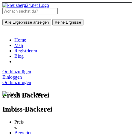
Alle Ergebnisse anzeigen
Keine Ergnisse
Home
Map
Registrieren
Blog
Ort hinzufügen
Einloggen
Ort hinzufügen
Fresh Bäckerei
Imbiss-Bäckerei
Preis
€
Bewerten