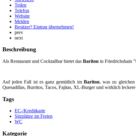
Teilen
Telefon
Website
Melden
Besitzer? Eintrag übernehmen!
prev
next
Beschreibung
Als Restaurant und Cocktailbar bietet das
Bariton
in Friedrichshain 
Auf jeden Fall ist es ganz gemütlich im
Bariton
, was zu gleiche
Quesadillas, Burritos, Tacos, Fajitas, XL-Burger und wirklich lecke
Tags
EC-/Kreditkarte
Sitzplätze im Freien
WC
Kategorie