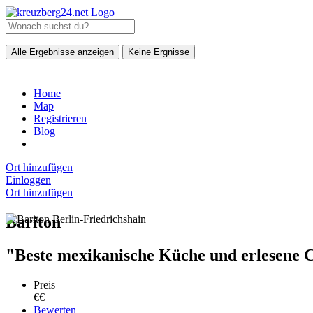
Alle Ergebnisse anzeigen
Keine Ergnisse
Home
Map
Registrieren
Blog
Ort hinzufügen
Einloggen
Ort hinzufügen
Bariton
"Beste mexikanische Küche und erlesene C
Preis
€€
Bewerten