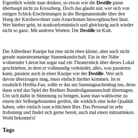
Eigentlich würde man denken, so etwas wie die
Destille
passe
überhaupt nicht zu Kreuzberg. Doch das glaubt nur, wer sich von
einigen Schick-Erscheinungen in der Bergmannstraße über den
Hang der Kiezbewohner zum Anarchotum hinwegtäuschen lässt.
Wer hierher geht, ist nonkonformistisch und gleichzeig auch wieder
nicht so ganz. Mit anderen Worten: Die
Destille
ist Kult.
Die Altberliner Kneipe hat eine nicht eben kleine, aber auch nicht
gerade mainstreamartige Stammkundschaft. Ein in der Nähe
wohnender Literat hat sogar mal ein Theaterstück über dieses Lokal
geschrieben, in dem er vollmundig verkündet, alles, was passieren
kann, passiere auch in einer Kneipe wie der
Destille
. Wer sich
davon überzeugen mag, muss einfach hierher kommen. Ist er
zusätzlich Hertha-Fan, sollte er das am Samstagnachmittag tun, denn
dann wird das Spiel der Berliner Bundesligamannschaft übertragen.
Um sich dafür in Stimmung zu bringen, kann man wahlweise zu
einem der Selbstgebrannten greifen, die wirklich eine hohe Qualität
haben, oder einfach zum schlichten Bier. Das Personal ist sehr
frohsinnig und findet sich gerne bereit, auch mal einen mitzutrinken.
Wohl bekomm's!
Tags