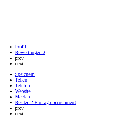
Profil
Bewertungen
2
prev
next
Speichern
Teilen
Telefon
Website
Melden
Besitzer? Eintrag übernehmen!
prev
next