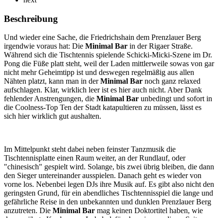
Beschreibung
Und wieder eine Sache, die Friedrichshain dem Prenzlauer Berg
irgendwie voraus hat: Die
Minimal Bar
in der Rigaer Straße.
Während sich die Tischtennis spielende Schicki-Micki-Szene im Dr.
Pong die Füße platt steht, weil der Laden mittlerweile sowas von gar
nicht mehr Geheimtipp ist und deswegen regelmäßig aus allen
Nähten platzt, kann man in der
Minimal Bar
noch ganz relaxed
aufschlagen. Klar, wirklich leer ist es hier auch nicht. Aber Dank
fehlender Anstrengungen, die
Minimal Bar
unbedingt und sofort in
die Coolness-Top Ten der Stadt katapultieren zu müssen, lässt es
sich hier wirklich gut aushalten.
Im Mittelpunkt steht dabei neben feinster Tanzmusik die
Tischtennisplatte einen Raum weiter, an der Rundlauf, oder
"chinesisch" gespielt wird. Solange, bis zwei übrig bleiben, die dann
den Sieger untereinander ausspielen. Danach geht es wieder von
vorne los. Nebenbei legen DJs ihre Musik auf. Es gibt also nicht den
geringsten Grund, für ein abendliches Tischtennisspiel die lange und
gefährliche Reise in den unbekannten und dunklen Prenzlauer Berg
anzutreten. Die
Minimal Bar
mag keinen Doktortitel haben, wie