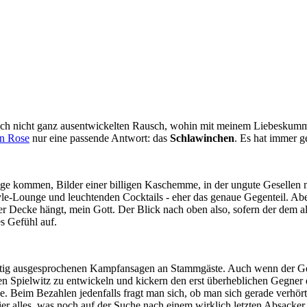
noch nicht ganz ausentwickelten Rausch, wohin mit meinem Liebeskumm
n Rose
nur eine passende Antwort: das
Schlawinchen
. Es hat immer g
ge kommen, Bilder einer billigen Kaschemme, in der ungute Gesellen mi
tyle-Lounge und leuchtenden Cocktails - eher das genaue Gegenteil. Abe
der Decke hängt, mein Gott. Der Blick nach oben also, sofern der dem 
s Gefühl auf.
eimütig ausgesprochenen Kampfansagen an Stammgäste. Auch wenn der G
len Spielwitz zu entwickeln und kickern den erst überheblichen Gegner 
e. Beim Bezahlen jedenfalls fragt man sich, ob man sich gerade verhör
ier alles, was noch auf der Suche nach einem wirklich letzten Absacke