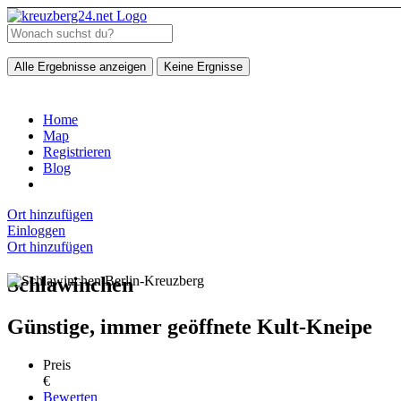
Alle Ergebnisse anzeigen
Keine Ergnisse
Home
Map
Registrieren
Blog
Ort hinzufügen
Einloggen
Ort hinzufügen
Schlawinchen
Günstige, immer geöffnete Kult-Kneipe
Preis
€
Bewerten