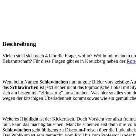
Beschreibung
Vielen stellt sich nach 4 Uhr die Frage, wohin? Wohin mit meinem 
Bekanntschaft? Für diese Fragen gibt es in Kreuzberg neben der
Rote
Wem beim Namen
Schlawinchen
nun ungute Bilder vors geistige Au
das
Schlawinchen
ist jetzt sicher nicht das topmodische Lokal mit S
sich am besten mit "zirkusartig" umschreiben. Was hier so alles von 
wegen der kitschigen Überladenheit kommt sowas wie ein gemütliche
Weiteres Highlight ist der Kickertisch. Doch Vorsicht vor allzu fr
fällt, kann das mächtig täuschen. Manche scheinen erst dann ihre vol
Schlawinchen
geht übrigens zu Discount-Preisen über die Ladenthek
Das Publikum ist sehr gemischt, vom Proll bis zum Professor landet h