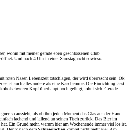
er, wohin mit meiner gerade eben geschlossenen Club-
eöffnet. Und nach 4 Uhr in einer Samstagnacht sowieso.
t roten Nasen Lebenszeit totschlagen, der wird überrascht sein. Ok,
r es ist auch alles andere als eine Kaschemme. Die Einrichtung lässt
alkoholschweren Kopf überhaupt noch gelingt, lohnt sich. Gerade
egner so aussieht, als ob ihm jeden Moment das Glas aus der Hand
einfach lachend und lallend an seinen Tisch zurück. Das Bier im
t hat. Ein Grund mehr, warum hier am Wochenende immer viel los ist.
r ist. Denn: nach dem
Schlawinchen
kommt nicht mehr viel. Am