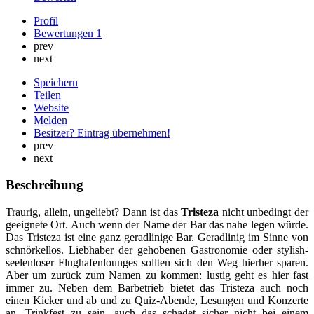
Profil
Bewertungen
1
prev
next
Speichern
Teilen
Website
Melden
Besitzer? Eintrag übernehmen!
prev
next
Beschreibung
Traurig, allein, ungeliebt? Dann ist das
Tristeza
nicht unbedingt der
geeignete Ort. Auch wenn der Name der Bar das nahe legen würde.
Das Tristeza ist eine ganz geradlinige Bar. Geradlinig im Sinne von
schnörkellos.
Liebhaber der gehobenen Gastronomie oder stylish-
seelenloser Flughafenlounges sollten sich den Weg hierher sparen.
Aber um zurück zum Namen zu kommen: lustig geht es hier fast
immer zu. Neben dem Barbetrieb bietet das Tristeza auch noch
einen Kicker und ab und zu Quiz-Abende, Lesungen und Konzerte
an. Trinkfest zu sein, auch das schadet sicher nicht bei einem