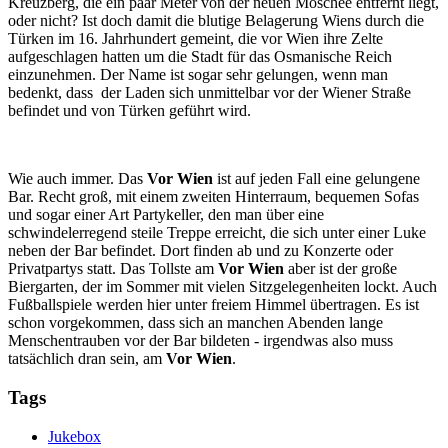
Kreuzberg, die ein paar Meter von der neuen Moschee entfernt liegt,
oder nicht? Ist doch damit die blutige Belagerung Wiens durch die
Türken im 16. Jahrhundert gemeint, die vor Wien ihre Zelte
aufgeschlagen hatten um die Stadt für das Osmanische Reich
einzunehmen. Der Name ist sogar sehr gelungen, wenn man
bedenkt, dass der Laden sich unmittelbar vor der Wiener Straße
befindet und von Türken geführt wird.
Wie auch immer. Das
Vor Wien
ist auf jeden Fall eine gelungene
Bar. Recht groß, mit einem zweiten Hinterraum, bequemen Sofas
und sogar einer Art Partykeller, den man über eine
schwindelerregend steile Treppe erreicht, die sich unter einer Luke
neben der Bar befindet. Dort finden ab und zu Konzerte oder
Privatpartys statt. Das Tollste am
Vor Wien
aber ist der große
Biergarten, der im Sommer mit vielen Sitzgelegenheiten lockt. Auch
Fußballspiele werden hier unter freiem Himmel übertragen. Es ist
schon vorgekommen, dass sich an manchen Abenden lange
Menschentrauben vor der Bar bildeten - irgendwas also muss
tatsächlich dran sein, am
Vor Wien
.
Tags
Jukebox