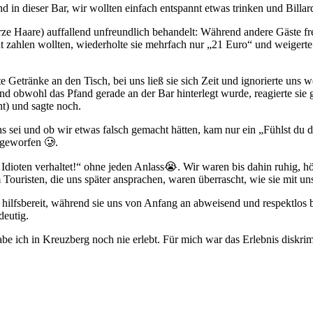
in dieser Bar, wir wollten einfach entspannt etwas trinken und Billard
Haare) auffallend unfreundlich behandelt: Während andere Gäste freun
nnt zahlen wollten, wiederholte sie mehrfach nur „21 Euro“ und weigerte
etränke an den Tisch, bei uns ließ sie sich Zeit und ignorierte uns wei
d obwohl das Pfand gerade an der Bar hinterlegt wurde, reagierte sie g
t) und sagte noch.
s sei und ob wir etwas falsch gemacht hätten, kam nur ein „Fühlst du 
 geworfen 🥲.
e Idioten verhaltet!“ ohne jeden Anlass😭. Wir waren bis dahin ruhig,
m Touristen, die uns später ansprachen, waren überrascht, wie sie mit u
 hilfsbereit, während sie uns von Anfang an abweisend und respektlos 
deutig.
abe ich in Kreuzberg noch nie erlebt. Für mich war das Erlebnis diskrim