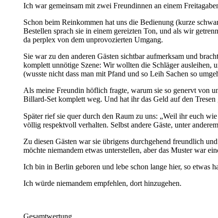
Ich war gemeinsam mit zwei Freundinnen an einem Freitagabend 
Schon beim Reinkommen hat uns die Bedienung (kurze schwarze 
Bestellen sprach sie in einem gereizten Ton, und als wir getre
da perplex von dem unprovozierten Umgang.
Sie war zu den anderen Gästen sichtbar aufmerksam und brachte G
komplett unnötige Szene: Wir wollten die Schläger ausleihen, un
(wusste nicht dass man mit Pfand und so Leih Sachen so umgeh
Als meine Freundin höflich fragte, warum sie so genervt von un
Billard-Set komplett weg. Und hat ihr das Geld auf den Tresen
Später rief sie quer durch den Raum zu uns: „Weil ihr euch wi
völlig respektvoll verhalten. Selbst andere Gäste, unter andere
Zu diesen Gästen war sie übrigens durchgehend freundlich und
möchte niemandem etwas unterstellen, aber das Muster war ein
Ich bin in Berlin geboren und lebe schon lange hier, so etwas h
Ich würde niemandem empfehlen, dort hinzugehen.
Gesamtwertung