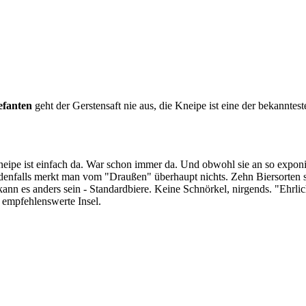
efanten
geht der Gerstensaft nie aus, die Kneipe ist eine der bekannte
pe ist einfach da. War schon immer da. Und obwohl sie an so exponierte
edenfalls merkt man vom "Draußen" überhaupt nichts. Zehn Biersorten st
kann es anders sein - Standardbiere. Keine Schnörkel, nirgends. "Ehrli
 empfehlenswerte Insel.