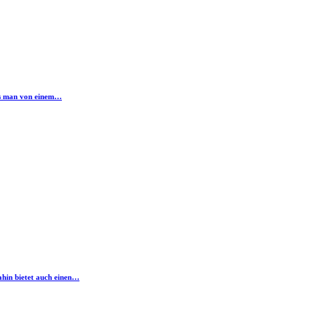
was man von einem…
ahin bietet auch einen…