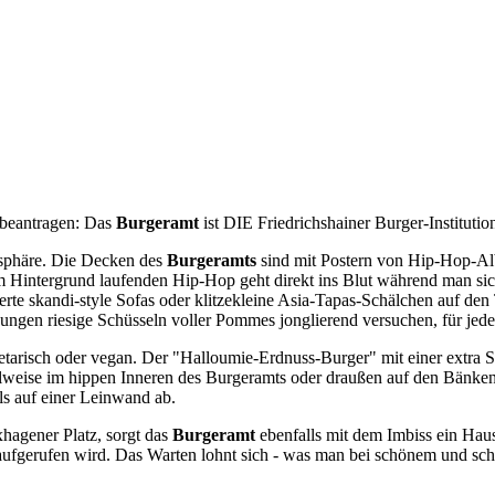
 beantragen: Das
Burgeramt
ist DIE Friedrichshainer Burger-Institutio
sphäre. Die Decken des
Burgeramts
sind mit Postern von Hip-Hop-Albe
Hintergrund laufenden Hip-Hop geht direkt ins Blut während man sich
rte skandi-style Sofas oder klitzekleine Asia-Tapas-Schälchen auf den 
ngen riesige Schüsseln voller Pommes jonglierend versuchen, für jede
egetarisch oder vegan. Der "Halloumie-Erdnuss-Burger" mit einer extra
ahlweise im hippen Inneren des Burgeramts oder draußen auf den Bänke
lls auf einer Leinwand ab.
hagener Platz, sorgt das
Burgeramt
ebenfalls mit dem Imbiss ein Haus
fgerufen wird. Das Warten lohnt sich - was man bei schönem und sch