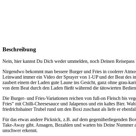
Beschreibung
Nein, hier kannst Du Dich weder ummelden, noch Deinen Reisepass
Nirgendwo bekommt man bessere Burger und Fries in coolerer Atmo
Leinwand immer ein Video der Sprayer von 1-UP und der Beat des im 
zaubert einem der Laden gute Laune ins Gesicht, ganz ohne grau-karie
von dem Beat durch den Laden fließt während die tätowierten Bedienu
Die Burger- und Fries-Variationen reichen von full-on Fleisch bis v
Fries" mit Chilli-Cheesesauce und Jalapenos und ein kaltes Bier. W
friedrichshainer Trubel rund um den Boxi zuschaut als liefe er ebenfa
Für das etwas andere Picknick, z.B. auf dem gegenüberliegenden Box
Take-Away gibt. Ansagen, Bezahlen und warten bis Deine Nummer au
unschwer erkennt.