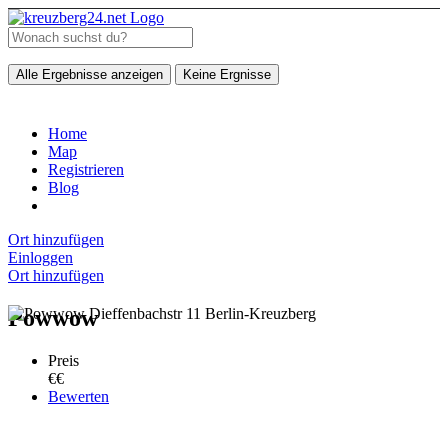
Alle Ergebnisse anzeigen
Keine Ergnisse
Home
Map
Registrieren
Blog
Ort hinzufügen
Einloggen
Ort hinzufügen
Powwow
Preis
€€
Bewerten