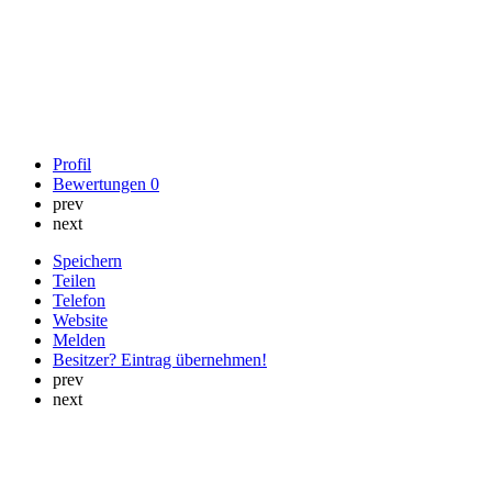
Profil
Bewertungen
0
prev
next
Speichern
Teilen
Telefon
Website
Melden
Besitzer? Eintrag übernehmen!
prev
next