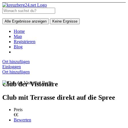
Alle Ergebnisse anzeigen
Keine Ergnisse
Home
Map
Registrieren
Blog
Ort hinzufügen
Einloggen
Ort hinzufügen
Club der Visionäre
Club mit Terrasse direkt auf die Spree
Preis
€€
Bewerten