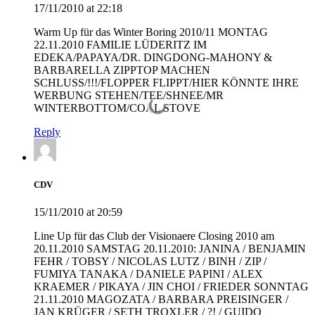
17/11/2010 at 22:18
Warm Up für das Winter Boring 2010/11 MONTAG
22.11.2010 FAMILIE LÜDERITZ IM
EDEKA/PAPAYA/DR. DINGDONG-MAHONY &
BARBARELLA ZIPPTOP MACHEN
SCHLUSS/!!!/FLOPPER FLIPPT/HIER KÖNNTE IHRE
WERBUNG STEHEN/TEE/SHNEE/MR
WINTERBOTTOM/COAL STOVE
Reply
CDV
15/11/2010 at 20:59
Line Up für das Club der Visionaere Closing 2010 am
20.11.2010 SAMSTAG 20.11.2010: JANINA / BENJAMIN
FEHR / TOBSY / NICOLAS LUTZ / BINH / ZIP /
FUMIYA TANAKA / DANIELE PAPINI / ALEX
KRAEMER / PIKAYA / JIN CHOI / FRIEDER SONNTAG
21.11.2010 MAGOZATA / BARBARA PREISINGER /
JAN KRÜGER / SETH TROXLER / ?! / GUIDO