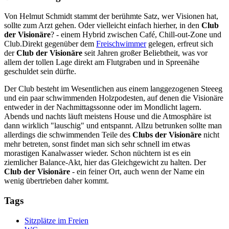
Von Helmut Schmidt stammt der berühmte Satz, wer Visionen hat,
sollte zum Arzt gehen. Oder vielleicht einfach hierher, in den
Club
der Visionäre
? - einem Hybrid zwischen Café, Chill-out-Zone und
Club.Direkt gegenüber dem
Freischwimmer
gelegen, erfreut sich
der
Club der Visionäre
seit Jahren großer Beliebtheit, was vor
allem der tollen Lage direkt am Flutgraben und in Spreenähe
geschuldet sein dürfte.
Der Club besteht im Wesentlichen aus einem langgezogenen Steeeg
und ein paar schwimmenden Holzpodesten, auf denen die Visionäre
entweder in der Nachmittagssonne oder im Mondlicht lagern.
Abends und nachts läuft meistens House und die Atmosphäre ist
dann wirklich "lauschig" und entspannt. Allzu betrunken sollte man
allerdings die schwimmenden Teile des
Clubs der Visionäre
nicht
mehr betreten, sonst findet man sich sehr schnell im etwas
morastigen Kanalwasser wieder. Schon nüchtern ist es ein
ziemlicher Balance-Akt, hier das Gleichgewicht zu halten. Der
Club der Visionäre
- ein feiner Ort, auch wenn der Name ein
wenig übertrieben daher kommt.
Tags
Sitzplätze im Freien