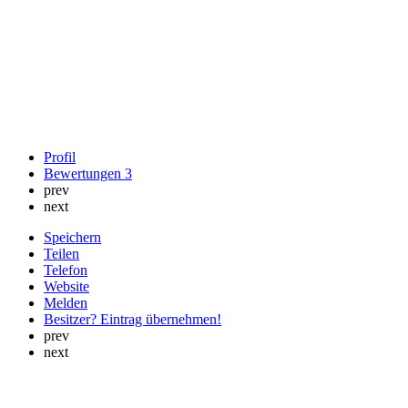
Profil
Bewertungen
3
prev
next
Speichern
Teilen
Telefon
Website
Melden
Besitzer? Eintrag übernehmen!
prev
next