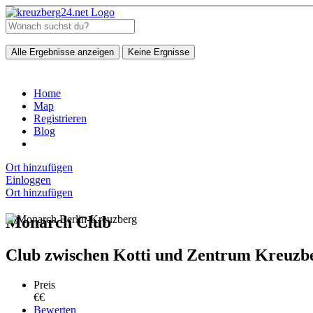
Alle Ergebnisse anzeigen
Keine Ergnisse
Home
Map
Registrieren
Blog
Ort hinzufügen
Einloggen
Ort hinzufügen
Monarch Club
Club zwischen Kotti und Zentrum Kreuzb
Preis
€€
Bewerten