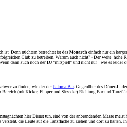
ch ist. Denn nüchtern betrachtet ist das
Monarch
einfach nur ein karge
rfolgreichen Club zu betreiben. Warum auch nicht? - Der weite, hohe Ra
enn dann auch noch der DJ "mitspielt" und nicht nur - wie es leider öft
schwer zu finden, wie der der
Paloma Bar
. Gegenüber des Döner-Lade
ereich (mit Kicker, Flipper und Sitzecke) Richtung Bar und Tanzfläche.
mstagnächten hier Dienst tun, sind von der anbrandenden Masse meist ho
s versteht, die Leute auf die Tanzfläche zu ziehen und dort zu halten. 