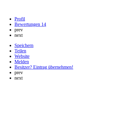
Profil
Bewertungen
14
prev
next
Speichern
Teilen
Website
Melden
Besitzer? Eintrag übernehmen!
prev
next