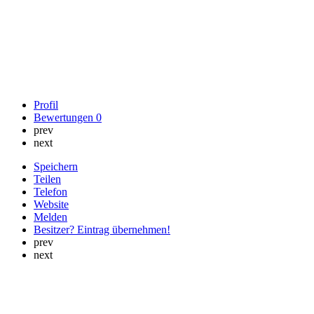
Profil
Bewertungen
0
prev
next
Speichern
Teilen
Telefon
Website
Melden
Besitzer? Eintrag übernehmen!
prev
next