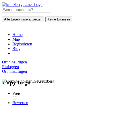
Alle Ergebnisse anzeigen
Keine Ergnisse
Home
Map
Registrieren
Blog
Ort hinzufügen
Einloggen
Ort hinzufügen
Copy to go
Preis
€€
Bewerten