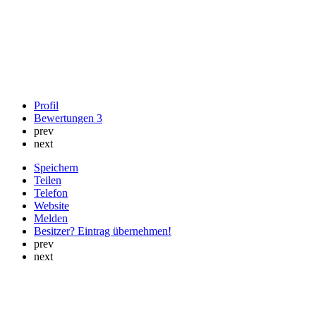
Profil
Bewertungen
3
prev
next
Speichern
Teilen
Telefon
Website
Melden
Besitzer? Eintrag übernehmen!
prev
next