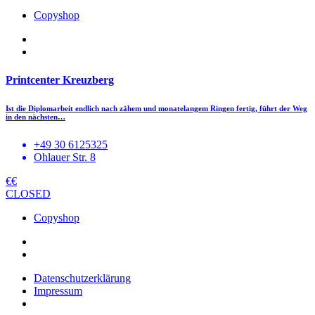
Copyshop
Printcenter Kreuzberg
Ist die Diplomarbeit endlich nach zähem und monatelangem Ringen fertig, führt der Weg
in den nächsten…
+49 30 6125325
Ohlauer Str. 8
€€
CLOSED
Copyshop
Datenschutzerklärung
Impressum