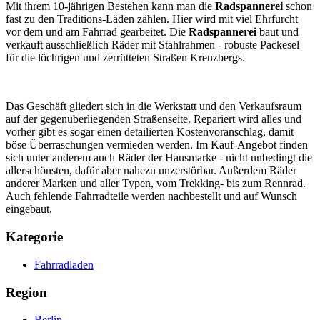
Mit ihrem 10-jährigen Bestehen kann man die
Radspannerei
schon
fast zu den Traditions-Läden zählen. Hier wird mit viel Ehrfurcht
vor dem und am Fahrrad gearbeitet. Die
Radspannerei
baut und
verkauft ausschließlich Räder mit Stahlrahmen - robuste Packesel
für die löchrigen und zerrütteten Straßen Kreuzbergs.
Das Geschäft gliedert sich in die Werkstatt und den Verkaufsraum
auf der gegenüberliegenden Straßenseite. Repariert wird alles und
vorher gibt es sogar einen detailierten Kostenvoranschlag, damit
böse Überraschungen vermieden werden. Im Kauf-Angebot finden
sich unter anderem auch Räder der Hausmarke - nicht unbedingt die
allerschönsten, dafür aber nahezu unzerstörbar. Außerdem Räder
anderer Marken und aller Typen, vom Trekking- bis zum Rennrad.
Auch fehlende Fahrradteile werden nachbestellt und auf Wunsch
eingebaut.
Kategorie
Fahrradladen
Region
Berlin