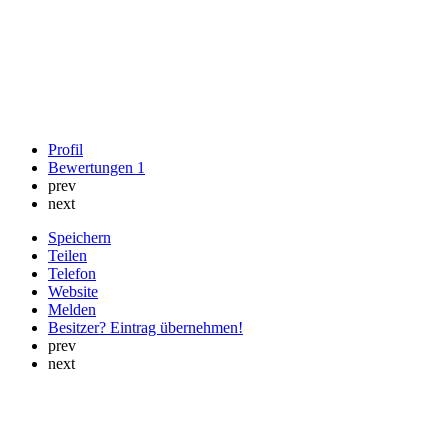
Profil
Bewertungen
1
prev
next
Speichern
Teilen
Telefon
Website
Melden
Besitzer? Eintrag übernehmen!
prev
next