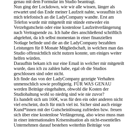
genau mit dem Formular im Studio beantragt.
Nun ging der Lockdown, wie wir alle wissen, länger als
erwartet und das Ende meiner Laufzeit nahte, woraufhin ich
mich telefonisch an die LadyCompany wandte. Erst am
Telefon wurde mir mitgeteilt mir stünde entweder ein
Verzehgutschein oder eine kostenlose Laufzeitverlängerung
nach Vertragsende zu. Ich habe dies anschließend schriftlich
abgelehnt, da ich selbst momentan in einer finanziellen
Notlage befinde und die an die LadyCompany bezahlten
Leistungen für 8 Monate Mitgliedschaft, in welchen man das
Studio offensichtlich nicht nutzen konnte, um einiges weiter
helfen würden.
Daraufhin bekam ich nur eine Email in welcher mir mitgeteilt
wurde, dass ich zu zahlen habe, egal ob die Studios
geschlossen sind oder nicht.
Ich finde das von der LadyCompany gezeigte Verhalten
unmenschlich sowie profitgierig. FÜR WAS GENAU
werden Beiträge eingehalten, obwohl die Kosten der
Studiohaltung wohl so niedrig sind wie nie zuvor?
Es handelt sich um 160€, was für den ein oder anderen nicht
viel erscheint, doch für mich viel ist. Sicher sind auch einige
Kund*innen mit der Gutscheinlösung zufrieden bzw. freuen
sich über eine kostenlose Verlängerung, also wieso muss man
in einer internationalen Krisensituation als nicht-essentielles
Unternehmen darauf bestehen weiterhin Beiträge von