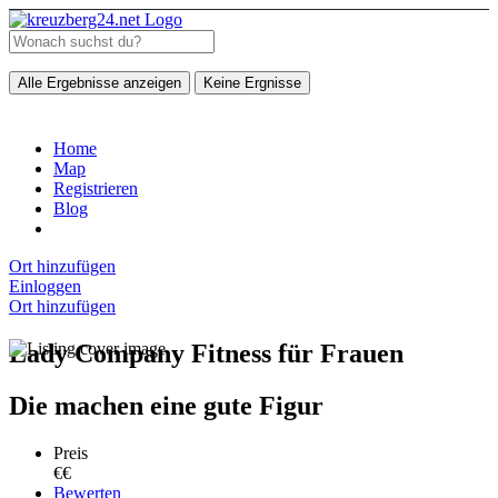
Alle Ergebnisse anzeigen
Keine Ergnisse
Home
Map
Registrieren
Blog
Ort hinzufügen
Einloggen
Ort hinzufügen
Lady Company Fitness für Frauen
Die machen eine gute Figur
Preis
€€
Bewerten