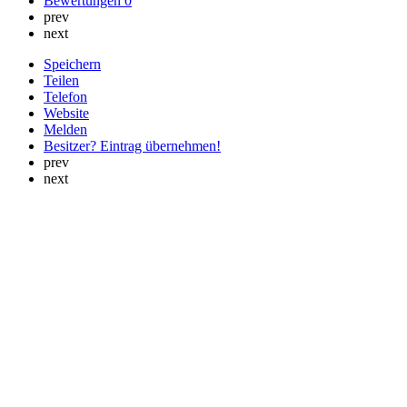
Bewertungen
0
prev
next
Speichern
Teilen
Telefon
Website
Melden
Besitzer? Eintrag übernehmen!
prev
next