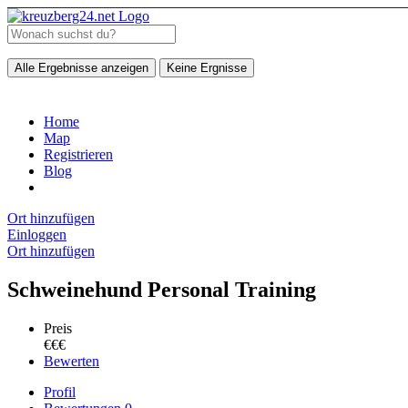
Alle Ergebnisse anzeigen
Keine Ergnisse
Home
Map
Registrieren
Blog
Ort hinzufügen
Einloggen
Ort hinzufügen
Schweinehund Personal Training
Preis
€€€
Bewerten
Profil