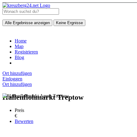
Alle Ergebnisse anzeigen
Keine Ergnisse
Home
Map
Registrieren
Blog
Ort hinzufügen
Einloggen
Ort hinzufügen
Hallenflohmarkt Treptow
Preis
€
Bewerten