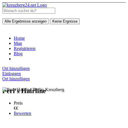
Alle Ergebnisse anzeigen
Keine Ergnisse
Home
Map
Registrieren
Blog
Ort hinzufügen
Einloggen
Ort hinzufügen
Peri's Hairline
Preis
€€
Bewerten