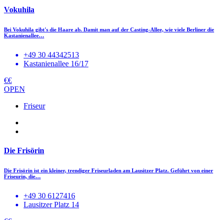
Vokuhila
Bei Vokuhila gibt's die Haare ab. Damit man auf der Casting-Allee, wie viele Berliner die
Kastanienallee…
+49 30 44342513
Kastanienallee 16/17
€€
OPEN
Friseur
Die Frisörin
Die Frisörin ist ein kleiner, trendiger Friseurladen am Lausitzer Platz. Geführt von einer
Friseurin, die…
+49 30 6127416
Lausitzer Platz 14