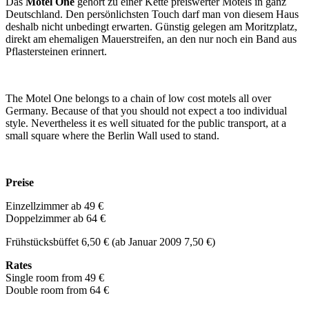
Das
Motel One
gehört zu einer Kette preiswerter Motels in ganz
Deutschland. Den persönlichsten Touch darf man von diesem Haus
deshalb nicht unbedingt erwarten. Günstig gelegen am Moritzplatz,
direkt am ehemaligen Mauerstreifen, an den nur noch ein Band aus
Pflastersteinen erinnert.
The Motel One belongs to a chain of low cost motels all over
Germany. Because of that you should not expect a too individual
style. Nevertheless it es well situated for the public transport, at a
small square where the Berlin Wall used to stand.
Preise
Einzellzimmer ab 49 €
Doppelzimmer ab 64 €
Frühstücksbüffet 6,50 € (ab Januar 2009 7,50 €)
Rates
Single room from 49 €
Double room from 64 €