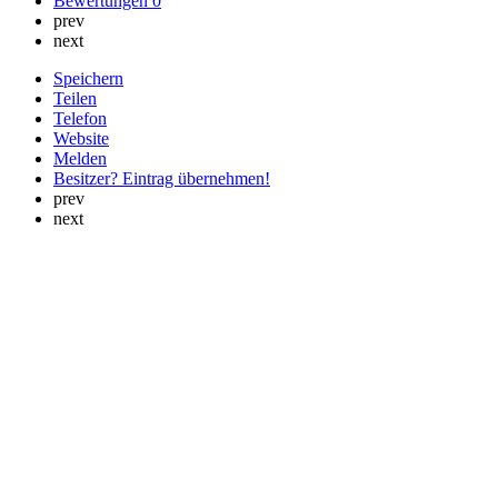
Bewertungen
0
prev
next
Speichern
Teilen
Telefon
Website
Melden
Besitzer? Eintrag übernehmen!
prev
next