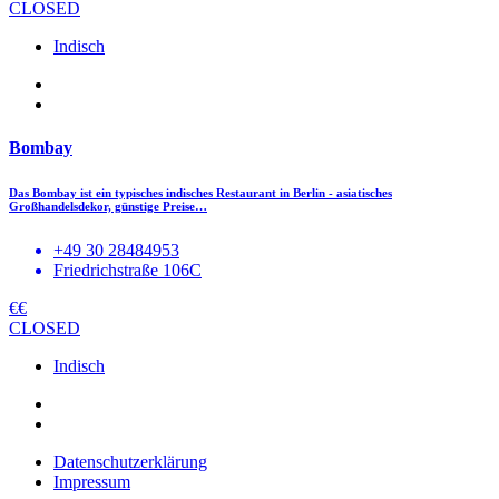
CLOSED
Indisch
Bombay
Das Bombay ist ein typisches indisches Restaurant in Berlin - asiatisches
Großhandelsdekor, günstige Preise…
+49 30 28484953
Friedrichstraße 106C
€€
CLOSED
Indisch
Datenschutzerklärung
Impressum