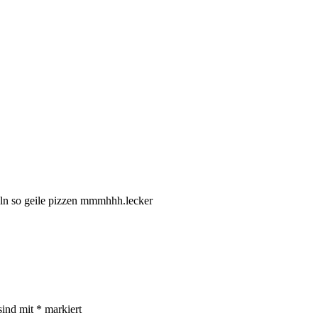
eln so geile pizzen mmmhhh.lecker
sind mit
*
markiert