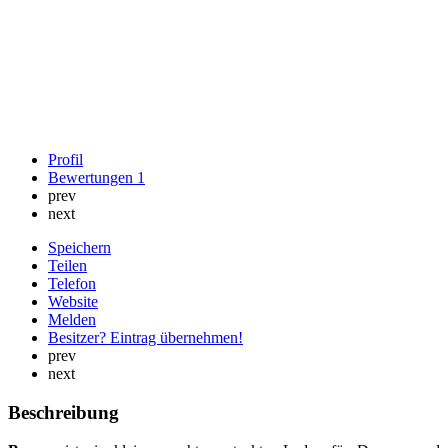
Profil
Bewertungen
1
prev
next
Speichern
Teilen
Telefon
Website
Melden
Besitzer? Eintrag übernehmen!
prev
next
Beschreibung