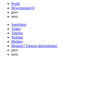
Profil
Bewertungen
6
prev
next
Speichern
Teilen
Telefon
Website
Melden
Besitzer? Eintrag übernehmen!
prev
next