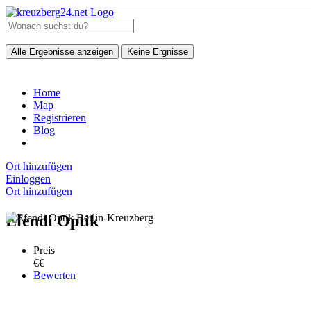
Alle Ergebnisse anzeigen
Keine Ergnisse
Home
Map
Registrieren
Blog
Ort hinzufügen
Einloggen
Ort hinzufügen
Efendi Optik
Preis
€€
Bewerten