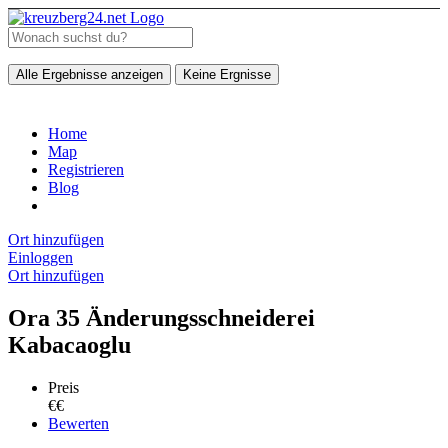
Alle Ergebnisse anzeigen
Keine Ergnisse
Home
Map
Registrieren
Blog
Ort hinzufügen
Einloggen
Ort hinzufügen
Ora 35 Änderungsschneiderei
Kabacaoglu
Preis
€€
Bewerten