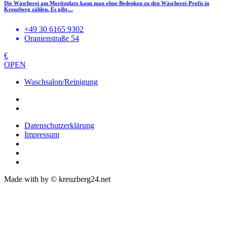
Die Wäscherei am Moritzplatz kann man ohne Bedenken zu den Wäscherei-Profis in
Kreuzberg zählen. Es gibt…
+49 30 6165 9302
Oranienstraße 54
€
OPEN
Waschsalon/Reinigung
Datenschutzerklärung
Impressum
Made with
by © kreuzberg24.net