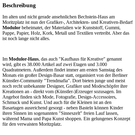
Beschreibung
Im alten und nicht gerade ansehnlichen Bechstein-Haus am
Moritzplatz ist nun der Grafiker-, Architekten- und Kreativen-Bedarf
Modulor
beheimatet, der Materialien wie Kunststoff, Gummi,
Pappe, Papier, Holz, Kork, Metall und Textilien vertreibt. Aber das
ist noch lange nicht alles.
Im
Modulor-Haus
, das auch "Kaufhaus für Kreative" genannt
wird, gibt es 38.000 Artikel auf zwei Etagen und 3.000
Quadratmetern. Außerdem findet immer am ersten Samstag des
Monats ein großer Design-Basar statt, organisiert von der Berliner
Künstler-Community "Trendmafia". Dort bieten junge und meist
noch recht unbekannte Designer, Grafiker und Modeschöpfer ihre
Kreationen an - direkt vom (Künstler-)Erzeuger sozusagen. Im
Angebot finden sich Mode, Fotografie, Design-Accessoires,
Schmuck und Kunst. Und auch für die Kleinen ist an den
Basartagen ausreichend gesorgt - neben Basteln können Kinder
ihren Sinnen im sogenannten "Sinneszelt" freien Lauf lassen,
während Mama und Papa Kunst shoppen. Ein gelungenes Konzept
für den verwaisten Moritzplatz.