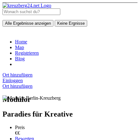
Alle Ergebnisse anzeigen
Keine Ergnisse
Home
Map
Registrieren
Blog
Ort hinzufügen
Einloggen
Ort hinzufügen
Modulor
Paradies für Kreative
Preis
€€
Bewerten