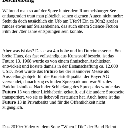
Während man so auf der Spree hinter dem Rummelsburger See
entlangrudert traut man plötzlich seinen eigenen Augen nicht mehr:
Steht da doch tatsächlich ein Ufo am Ufer?! Ein ca 36m2 großes
rundes etwas auf Stelzenbeinen, das auch einem Science-Fiction
Film der 70er Jahre entsprungen sein könnte.
Aber was ist das? Das etwa 4m hohe und im Durchmesser ca. 8m
breite Haus, das fast vollständig aus Kunststoff besteht, ist das
Futuro 13. 1968 wurde es von einem finnischen Architekten
entwickelt und kostete damals in der Erstanschaffung ca. 12.000
USD. 1969 wurde das
Futuro
bei der Hannover Messe als
Ausstellungsobjekt für die Kunststoffqualität der Bayer AG
verwendet, danach zog es in den Spreepark und war Sitz des
Parkfunkstudios. Nach der Schließung des Spreeparks wurde das
Futuro
13 von einer Liebhaberin gekauft, auf die andere Spreeseite
transportiert, wo sie es liebevoll restauriert hat. Auch heute ist das
Futuro
13 in Privatbesitz und für die Öffentlichkeit nicht
zugänglich.
Das 2019er Video zu dem Song "When I Die" der Band Beirut