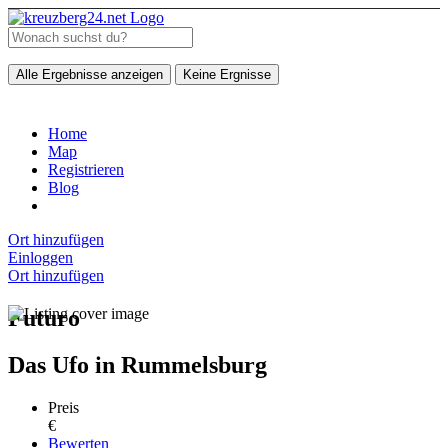
Alle Ergebnisse anzeigen
Keine Ergnisse
Home
Map
Registrieren
Blog
Ort hinzufügen
Einloggen
Ort hinzufügen
Futuro
Das Ufo in Rummelsburg
Preis
€
Bewerten