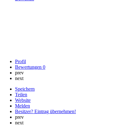
Profil
Bewertungen
0
prev
next
Speichern
Teilen
Website
Melden
Besitzer? Eintrag übernehmen!
prev
next