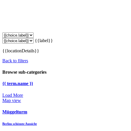
{{label}}
{{locationDetails}}
Back to filters
Browse sub-categories
{{ term.name }}
Load More
Map view
Müggelturm
Berlins schönste Aussicht