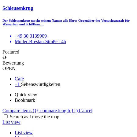
Schleusenkrug
Der Schleusenkrug macht seinem Namen alle Ehre: Gegenüber der Versuchsanstalt für
Wasserbau und Schiffbau,…
+49 30 3139909
Müller-Breslau-Straße 14b
Featured
€€
Bewertung
OPEN
Café
+1
Sehenswürdigkeiten
Quick view
Bookmark
Compare items
({{ compare.length }})
Cancel
Search as I move the map
List view
List view