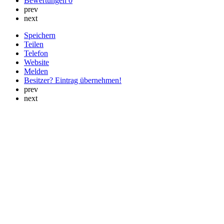
Bewertungen
0
prev
next
Speichern
Teilen
Telefon
Website
Melden
Besitzer? Eintrag übernehmen!
prev
next