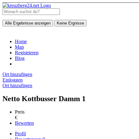
Alle Ergebnisse anzeigen
Keine Ergnisse
Home
Map
Registrieren
Blog
Ort hinzufügen
Einloggen
Ort hinzufügen
Netto Kottbusser Damm 1
Preis
€
Bewerten
Profil