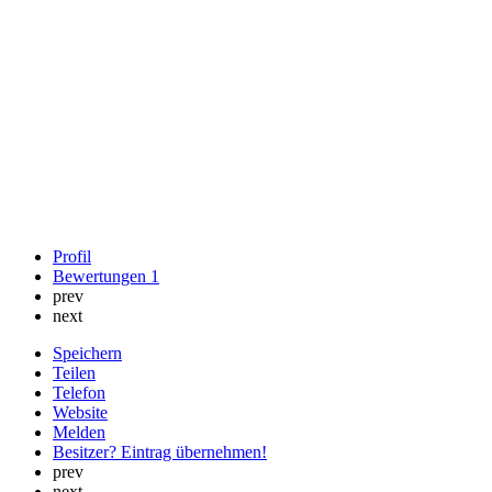
Profil
Bewertungen
1
prev
next
Speichern
Teilen
Telefon
Website
Melden
Besitzer? Eintrag übernehmen!
prev
next