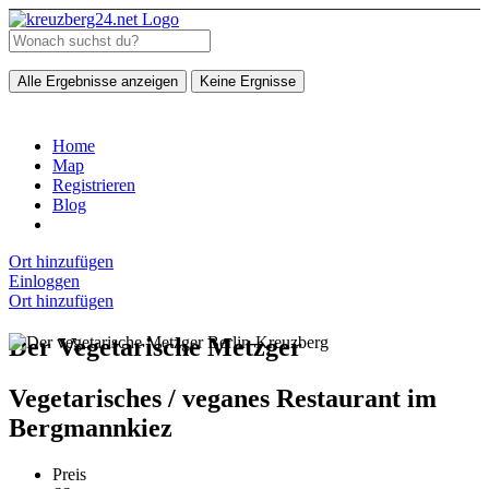
Alle Ergebnisse anzeigen
Keine Ergnisse
Home
Map
Registrieren
Blog
Ort hinzufügen
Einloggen
Ort hinzufügen
Der Vegetarische Metzger
Vegetarisches / veganes Restaurant im
Bergmannkiez
Preis